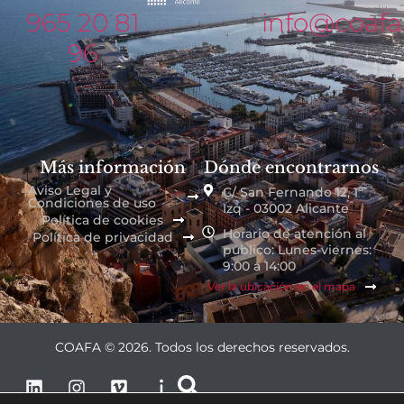
965 20 81
info@coafa
96
Más información
Dónde encontrarnos
Aviso Legal y
C/ San Fernando 12, 1º
Condiciones de uso
Izq - 03002 Alicante
Política de cookies
Horario de atención al
Política de privacidad
público: Lunes-viernes:
9:00 a 14:00
Ver la ubicación en el mapa
COAFA © 2026. Todos los derechos reservados.