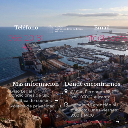
Teléfono
Email
965 20 81
info@coafa
96
Más información
Dónde encontrarnos
Aviso Legal y
C/ San Fernando 12, 1º
Condiciones de uso
Izq - 03002 Alicante
Política de cookies
Horario de atención al
Política de privacidad
público: Lunes-viernes:
9:00 a 14:00
Ver la ubicación en el mapa