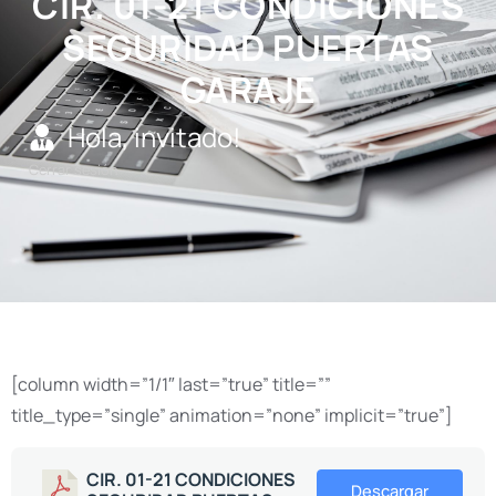
CIR. 01-21 CONDICIONES
SEGURIDAD PUERTAS
GARAJE
Hola, invitado!
Cerrar sesión
[column width=”1/1″ last=”true” title=””
title_type=”single” animation=”none” implicit=”true”]
CIR. 01-21 CONDICIONES
Descargar