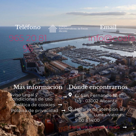
Teléfono
Email
965 20 81
info@coafa
96
Más información
Dónde encontrarnos
Aviso Legal y
C/ San Fernando 12, 1º
Condiciones de uso
Izq - 03002 Alicante
Política de cookies
Horario de atención al
Política de privacidad
público: Lunes-viernes:
9:00 a 14:00
Ver la ubicación en el mapa