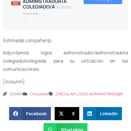
ADMINISTRADOR/A
COLEGIADO/A
247.00 KB
51
Downloads
...
Estimad@ compañer@:
Adjuntamos logos administrador/administradora
colegiado/colegiada, para su utilización en las
comunicaciones.
[/column]
COAFA
Circulares
CIRCULAR LOGO ADMINISTRAD@R
Facebook
X
LinkedIn
WhatsApp