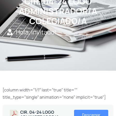
CIR. 04-24 LOGO
ADMINISTRADOR/A
COLEGIADO/A
Hola, invitado!
Cerrar sesión
[column width=”1/1″ last=”true” title=””
title_type=”single” animation=”none” implicit=”true”]
CIR. 04-24 LOGO
Descargar