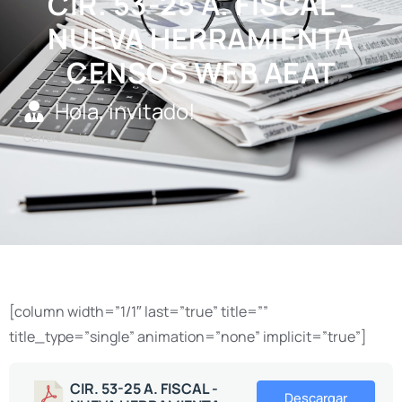
CIR. 53-25 A. FISCAL –
NUEVA HERRAMIENTA
CENSOS WEB AEAT
Hola, invitado!
Cerrar sesión
[column width=”1/1″ last=”true” title=””
title_type=”single” animation=”none” implicit=”true”]
CIR. 53-25 A. FISCAL -
Descargar