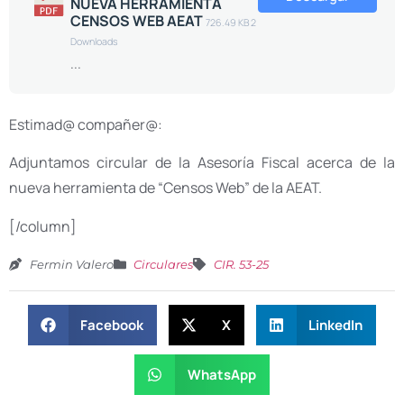
NUEVA HERRAMIENTA
CENSOS WEB AEAT
726.49 KB
2
Downloads
...
Estimad@ compañer@:
Adjuntamos circular de la Asesoría Fiscal acerca de la
nueva herramienta de “Censos Web” de la AEAT.
[/column]
Fermin Valero
Circulares
CIR. 53-25
Facebook
X
LinkedIn
WhatsApp