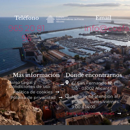
Teléfono
Email
965 20 81
info@coafa
96
Más información
Dónde encontrarnos
Aviso Legal y
C/ San Fernando 12, 1º
Condiciones de uso
Izq - 03002 Alicante
Política de cookies
Horario de atención al
Política de privacidad
público: Lunes-viernes:
9:00 a 14:00
Ver la ubicación en el mapa