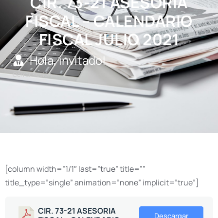
CIR. 73-21 ASESORIA
FISCAL – CALENDARIO
FISCAL JULIO 2021
Hola, invitado!
Cerrar sesión
[column width=”1/1″ last=”true” title=””
title_type=”single” animation=”none” implicit=”true”]
CIR. 73-21 ASESORIA
Descargar