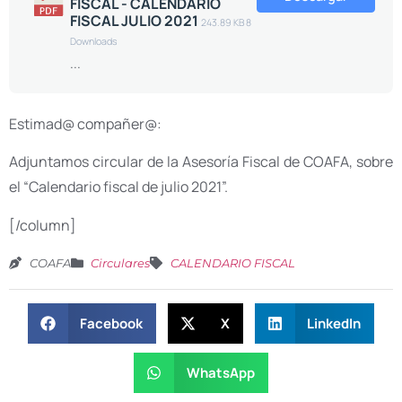
FISCAL - CALENDARIO
FISCAL JULIO 2021
243.89 KB
8
Downloads
...
Estimad@ compañer@:
Adjuntamos circular de la Asesoría Fiscal de COAFA, sobre
el “Calendario fiscal de julio 2021”.
[/column]
COAFA
Circulares
CALENDARIO FISCAL
Facebook
X
LinkedIn
WhatsApp