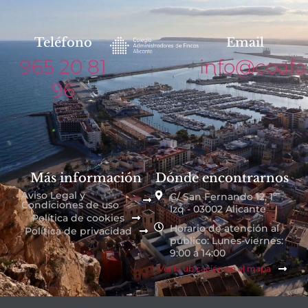
Teléfono
Email
965 20 81
info@coafa
96
Más información
Dónde encontrarnos
Aviso Legal y
C/ San Fernando 12, 1º
Condiciones de uso
Izq - 03002 Alicante
Política de cookies
Horario de atención al
Política de privacidad
público: Lunes-viernes:
9:00 a 14:00
Ver la ubicación en el mapa