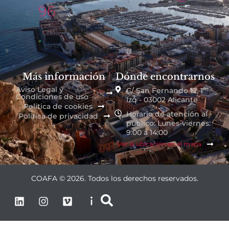
96
Más información
Dónde encontrarnos
Aviso Legal y
C/ San Fernando 12, 1º
Condiciones de uso
Izq - 03002 Alicante
Política de cookies
Horario de atención al
Política de privacidad
público: Lunes-viernes:
9:00 a 14:00
Ver la ubicación en el mapa
COAFA © 2026. Todos los derechos reservados.