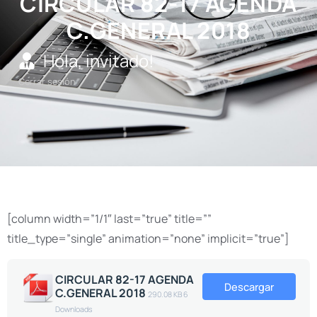
CIRCULAR 82-17 AGENDA
C.GENERAL 2018
Hola, invitado!
Cerrar sesión
[column width=”1/1″ last=”true” title=””
title_type=”single” animation=”none” implicit=”true”]
CIRCULAR 82-17 AGENDA
Descargar
C.GENERAL 2018
290.08 KB
6
Downloads