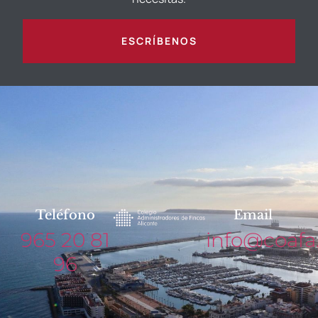
ESCRÍBENOS
Teléfono
Email
965 20 81
info@coafa
96