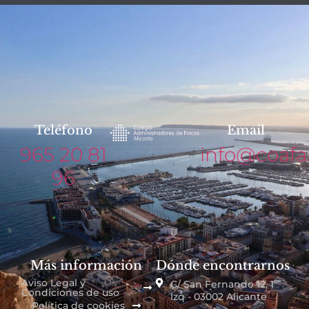
Teléfono
Email
965 20 81
info@coafa
96
Más información
Dónde encontrarnos
Aviso Legal y
C/ San Fernando 12, 1º
Condiciones de uso
Izq - 03002 Alicante
Política de cookies