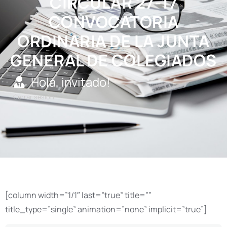
CIRCULAR 27-17
CONVOCATORIA
ORDINARIA DE LA JUNTA
GENERAL DE COLEGIADOS
Hola, invitado!
Cerrar sesión
[column width=”1/1″ last=”true” title=””
title_type=”single” animation=”none” implicit=”true”]