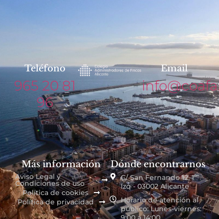
Teléfono
Email
965 20 81
info@coafa
96
Más información
Dónde encontrarnos
Aviso Legal y
C/ San Fernando 12, 1º
Condiciones de uso
Izq - 03002 Alicante
Política de cookies
Horario de atención al
Política de privacidad
público: Lunes-viernes:
9:00 a 14:00