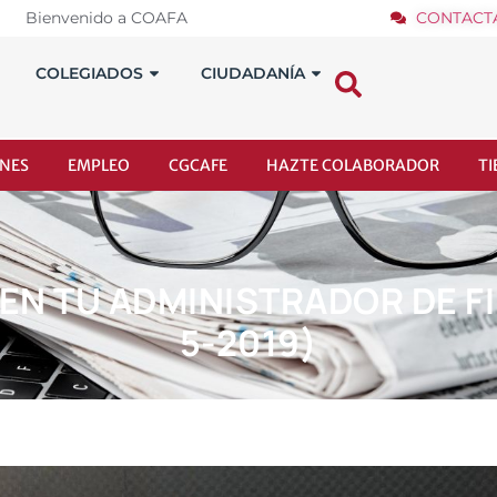
Bienvenido a COAFA
CONTACT
COLEGIADOS
CIUDADANÍA
NES
EMPLEO
CGCAFE
HAZTE COLABORADOR
T
N TU ADMINISTRADOR DE F
5-2019)