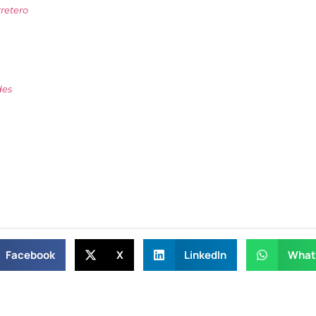
retero
es
Facebook
X
LinkedIn
What