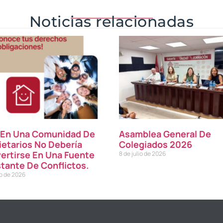
Noticias relacionadas
r En Una Comunidad De
Asamblea General De
ietarios No Debería
Colegiados 2026
ertirse En Una Fuente
8 de julio de 2026
tante De Conflictos.
io de 2026