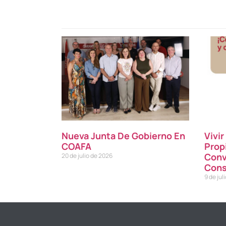
Nueva Junta De Gobierno En
Vivi
COAFA
Prop
Conv
20 de julio de 2026
Cons
9 de jul