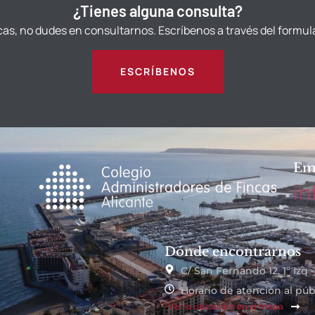
¿Tienes alguna consulta?
cas, no dudes en consultarnos. Escríbenos a través del formul
ESCRÍBENOS
Em
in
Dónde encontrarnos
C/ San Fernando 12, 1º Izq 
Horario de atención al públ
Ver la ubicación en el mapa