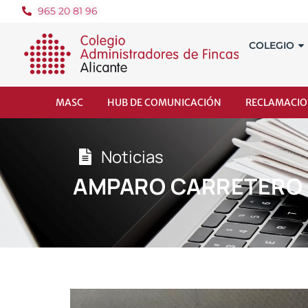
965 20 81 96
COLEGIO
MASC
HUB DE COMUNICACIÓN
RECLAMACIO
Noticias
AMPARO CARRETERO E