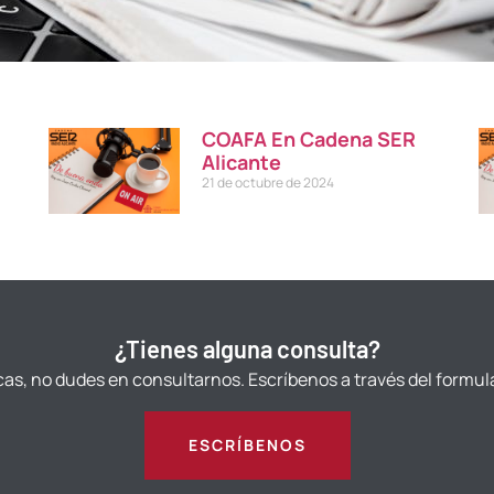
COAFA En Cadena SER
Alicante
21 de octubre de 2024
¿Tienes alguna consulta?
cas, no dudes en consultarnos. Escríbenos a través del formul
ESCRÍBENOS