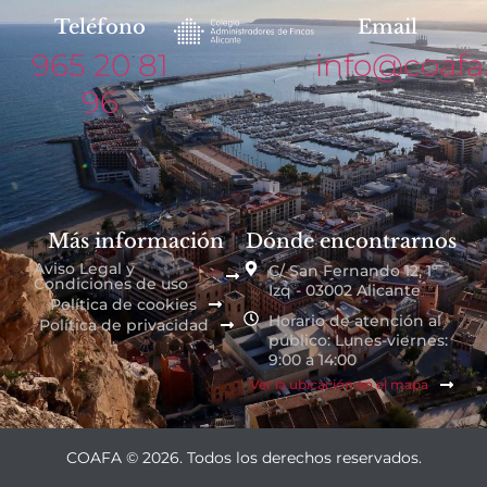
Teléfono
Email
965 20 81
info@coafa
96
Más información
Dónde encontrarnos
Aviso Legal y
C/ San Fernando 12, 1º
Condiciones de uso
Izq - 03002 Alicante
Política de cookies
Horario de atención al
Política de privacidad
público: Lunes-viernes:
9:00 a 14:00
Ver la ubicación en el mapa
COAFA © 2026. Todos los derechos reservados.