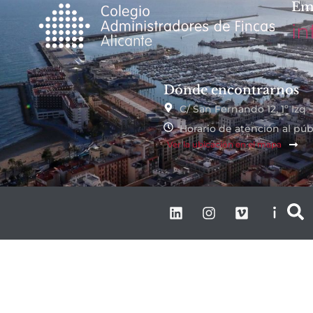
Em
in
Dónde encontrarnos
C/ San Fernando 12, 1º Izq 
Horario de atención al públ
Ver la ubicación en el mapa