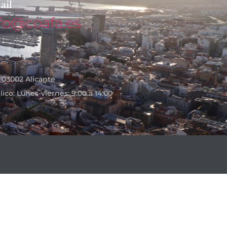
ail
fo@coafa.es
- 03002 Alicante
ico: Lunes-viernes: 9:00 a 14:00