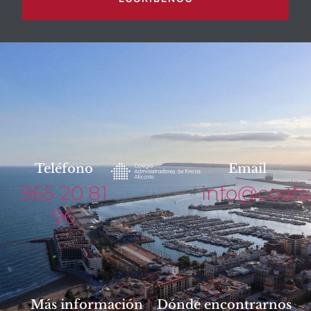
Teléfono
Email
965 20 81
info@coafa
96
Más información
Dónde encontrarnos