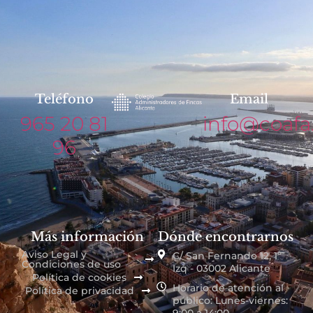
Teléfono
Email
965 20 81
info@coafa
96
Más información
Dónde encontrarnos
Aviso Legal y
C/ San Fernando 12, 1º
Condiciones de uso
Izq - 03002 Alicante
Política de cookies
Horario de atención al
Política de privacidad
público: Lunes-viernes:
9:00 a 14:00