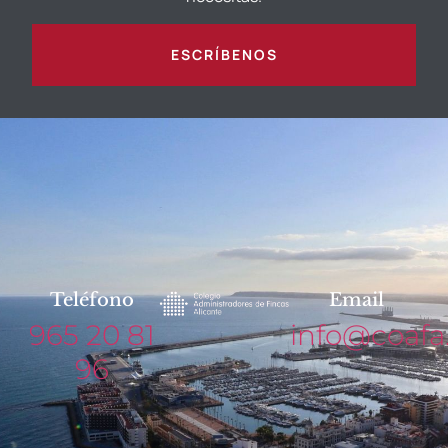
ESCRÍBENOS
Teléfono
Email
965 20 81
info@coafa
96