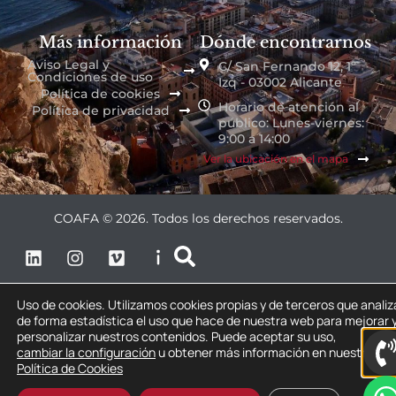
Más información
Dónde encontrarnos
Aviso Legal y
C/ San Fernando 12, 1º
Condiciones de uso
Izq - 03002 Alicante
Política de cookies
Horario de atención al
Política de privacidad
público: Lunes-viernes:
9:00 a 14:00
Ver la ubicación en el mapa
COAFA © 2026. Todos los derechos reservados.
Uso de cookies. Utilizamos cookies propias y de terceros que anali
de forma estadística el uso que hace de nuestra web para mejorar 
personalizar nuestros contenidos. Puede aceptar su uso,
cambiar la configuración
u obtener más información en nuestra
Política de Cookies