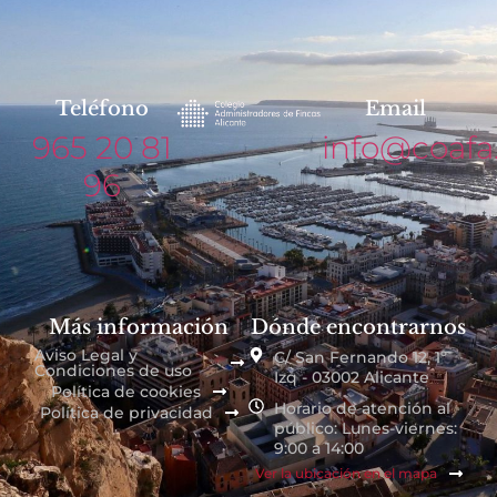
Teléfono
Email
965 20 81
info@coafa
96
Más información
Dónde encontrarnos
Aviso Legal y
C/ San Fernando 12, 1º
Condiciones de uso
Izq - 03002 Alicante
Política de cookies
Horario de atención al
Política de privacidad
público: Lunes-viernes:
9:00 a 14:00
Ver la ubicación en el mapa