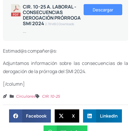
CIR. 10-25 A. LABORAL -
Descargar
CONSECUENCIAS
DEROGACIÓN PRÓRROGA
SMI 2024
2.78 MB
0 Downloads
...
Estimad@s compañer@s:
Adjuntamos información sobre las consecuencias de la
derogación de la prórroga del SMI 2024.
[/column]
Circulares
CIR. 10-25
Facebook
X
LinkedIn