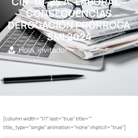
CIR. 10-25 A. LABORAL –
CONSECUENCIAS
DEROGACIÓN PRÓRROGA
SMI 2024
Hola, invitado!
Cerrar sesión
[column width=”1/1″ last=”true” title=””
title_type=”single” animation=”none” implicit=”true”]