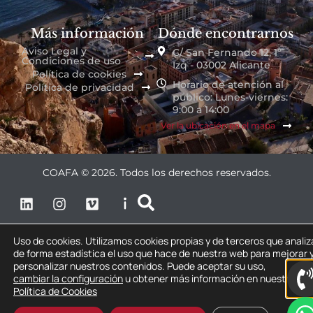
Más información
Dónde encontrarnos
Aviso Legal y
C/ San Fernando 12, 1º
Condiciones de uso
Izq - 03002 Alicante
Política de cookies
Horario de atención al
Política de privacidad
público: Lunes-viernes:
9:00 a 14:00
Ver la ubicación en el mapa
COAFA © 2026. Todos los derechos reservados.
Uso de cookies. Utilizamos cookies propias y de terceros que anali
de forma estadística el uso que hace de nuestra web para mejorar 
personalizar nuestros contenidos. Puede aceptar su uso,
cambiar la configuración
u obtener más información en nuestra
Política de Cookies