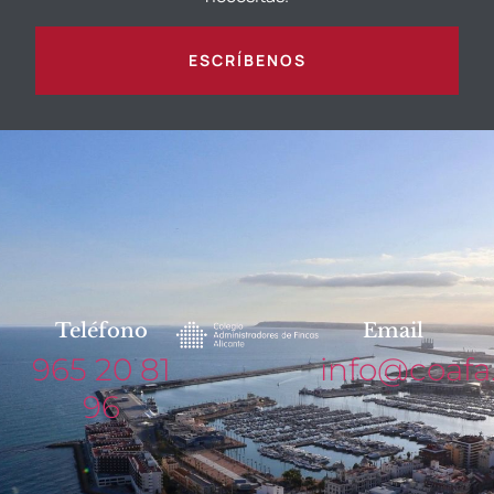
ESCRÍBENOS
Teléfono
Email
965 20 81
info@coafa
96