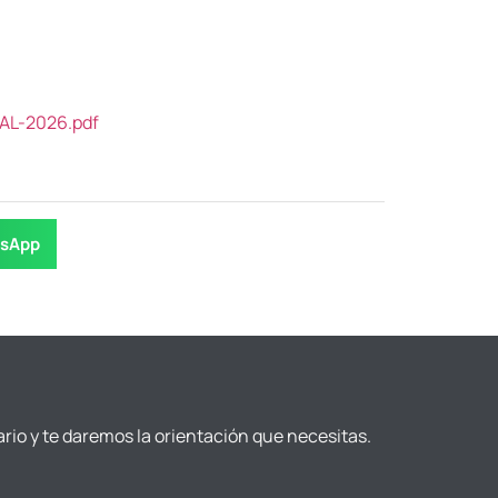
AL-2026.pdf
sApp
ario y te daremos la orientación que necesitas.