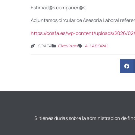
Estimad@s compañer@s,
Adjuntamos circular de Asesoría Laboral referen
https://coafa.es/wp-content/uploads/2026/
COAFA
Circulares
A. LABORAL
Si tienes dudas sobre la administración de fin