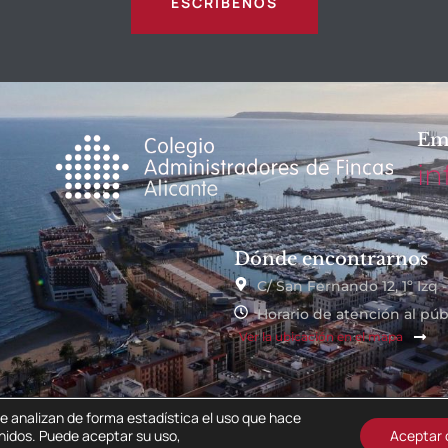
ESCRÍBENOS
Em
in
Dónde encontrarnos
C/ San Fernando 12, 1º Izq 
Horario de atención al públ
Ver la ubicación en el mapa
e analizan de forma estadística el uso que hace
nidos. Puede aceptar su uso,
Aceptar 