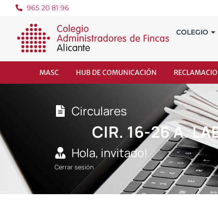
965 20 81 96
COLEGIO
MASC
HUB DE COMUNICACIÓN
RECLAMACIO
Circulares
CIR. 16-26 A. 
Hola, invitado!
Cerrar sesión