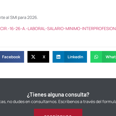
te al SMI para 2026.
02/CIR.-16-26-A.-LABORAL-SALARIO-MINIMO-INTERPROFESION
Facebook
X
LinkedIn
What
¿Tienes alguna consulta?
cas, no dudes en consultarnos. Escríbenos a través del formul