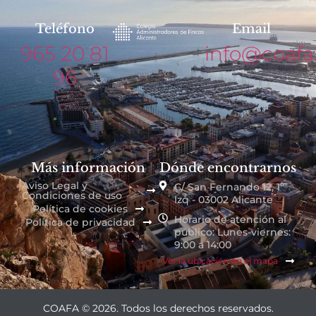
Teléfono
Email
965 20 81
info@coafa
96
Más información
Dónde encontrarnos
Aviso Legal y
C/ San Fernando 12, 1º
Condiciones de uso
Izq - 03002 Alicante
Política de cookies
Horario de atención al
Política de privacidad
público: Lunes-viernes:
9:00 a 14:00
Ver la ubicación en el mapa
COAFA © 2026. Todos los derechos reservados.