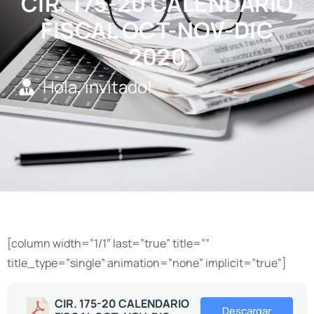
CIR. 175-20 CALENDARIO
FISCAL OCT-NOV-DIC
2020
Hola, invitado!
Cerrar sesión
[column width=”1/1″ last=”true” title=””
title_type=”single” animation=”none” implicit=”true”]
CIR. 175-20 CALENDARIO
Descargar