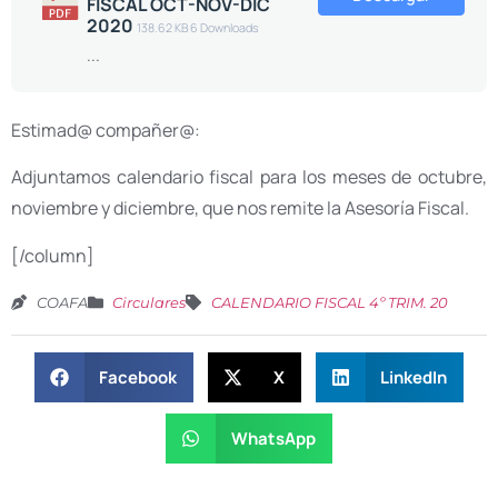
FISCAL OCT-NOV-DIC
2020
138.62 KB
6 Downloads
...
Estimad@ compañer@:
Adjuntamos calendario fiscal para los meses de octubre,
noviembre y diciembre, que nos remite la Asesoría Fiscal.
[/column]
COAFA
Circulares
CALENDARIO FISCAL 4º TRIM. 20
Facebook
X
LinkedIn
WhatsApp