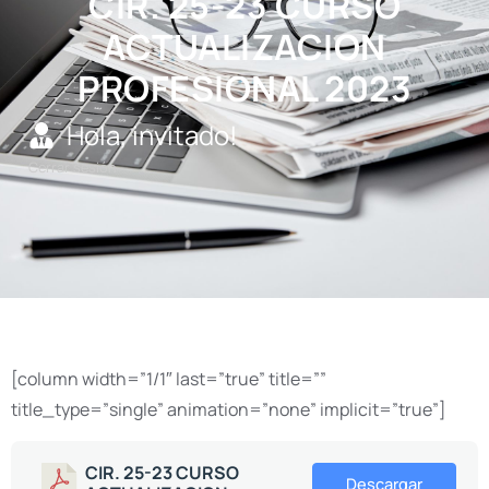
CIR. 25-23 CURSO
ACTUALIZACION
PROFESIONAL 2023
Hola, invitado!
Cerrar sesión
[column width=”1/1″ last=”true” title=””
title_type=”single” animation=”none” implicit=”true”]
CIR. 25-23 CURSO
Descargar