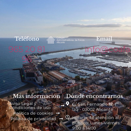
Teléfono
Email
965 20 81
info@coafa
96
Más información
Dónde encontrarnos
Aviso Legal y
C/ San Fernando 12, 1º
Condiciones de uso
Izq - 03002 Alicante
Política de cookies
Horario de atención al
Política de privacidad
público: Lunes-viernes:
9:00 a 14:00