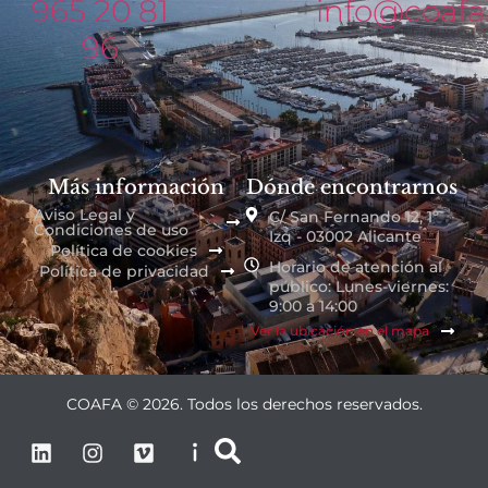
965 20 81
info@coafa
96
Más información
Dónde encontrarnos
Aviso Legal y
C/ San Fernando 12, 1º
Condiciones de uso
Izq - 03002 Alicante
Política de cookies
Horario de atención al
Política de privacidad
público: Lunes-viernes:
9:00 a 14:00
Ver la ubicación en el mapa
COAFA © 2026. Todos los derechos reservados.