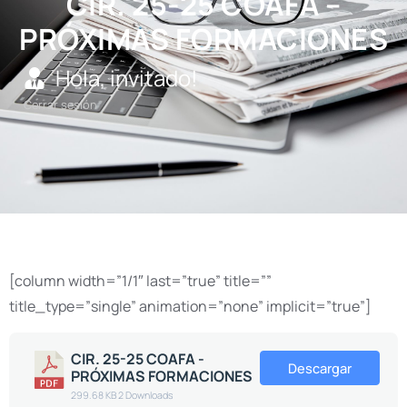
CIR. 25-25 COAFA –
PRÓXIMAS FORMACIONES
Hola, invitado!
Cerrar sesión
[column width=”1/1″ last=”true” title=””
title_type=”single” animation=”none” implicit=”true”]
CIR. 25-25 COAFA -
Descargar
PRÓXIMAS FORMACIONES
299.68 KB
2 Downloads