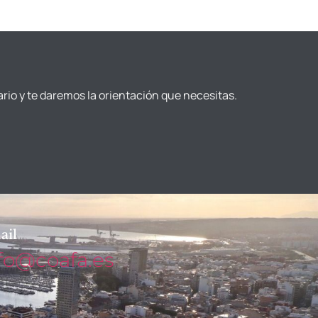
ario y te daremos la orientación que necesitas.
ail
fo@coafa.es