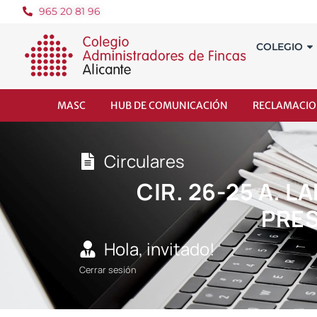
965 20 81 96
COLEGIO
MASC
HUB DE COMUNICACIÓN
RECLAMACIO
Circulares
CIR. 26-25 A. 
PRES
Hola, invitado!
Cerrar sesión