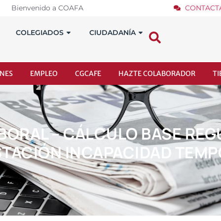
Bienvenido a COAFA
CONTACT
COLEGIADOS
CIUDADANÍA
NES
EMPLEO
CGCAFE
HAZTE COLABORADOR
T
LABORAL – CÁLCULO BASE RE
TACIÓN INCAPACIDAD TEM