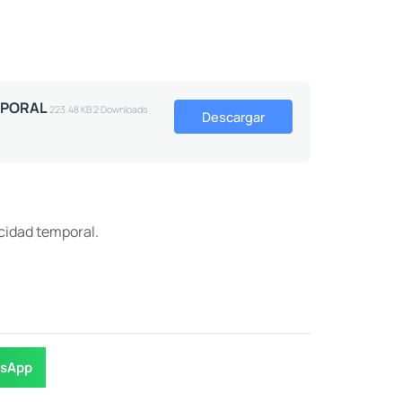
MPORAL
223.48 KB
2 Downloads
Descargar
acidad temporal.
sApp