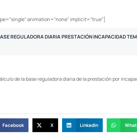
type=”single” animation=”none” implicit=”true”]
O BASE REGULADORA DIARIA PRESTACIÓN INCAPACIDAD TE
álculo de la base reguladora diaria de la prestación por incap
Facebook
X
LinkedIn
What