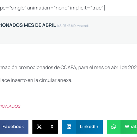
type=”single” animation=”none” implicit=”true”]
IONADOS MES DE ABRIL
148.25 KB
8 Downloads
rmación promocionados de COAFA, para el mes de abril de 202
ace inserto en la circular anexa.
CIONADOS
Facebook
X
LinkedIn
What