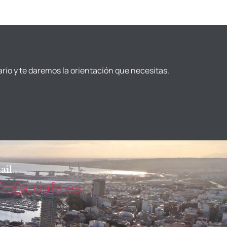
ario y te daremos la orientación que necesitas.
ail
fo@coafa.es