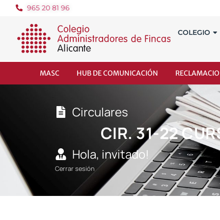
965 20 81 96
COLEGIO
MASC
HUB DE COMUNICACIÓN
RECLAMACIO
Circulares
CIR. 31-22 CU
Hola, invitado!
Cerrar sesión