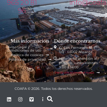
965 20 81
info@coafa
96
Más información
Dónde encontrarnos
Aviso Legal y
C/ San Fernando 12, 1º
Condiciones de uso
Izq - 03002 Alicante
Política de cookies
Horario de atención al
Política de privacidad
público: Lunes-viernes:
9:00 a 14:00
Ver la ubicación en el mapa
COAFA © 2026. Todos los derechos reservados.