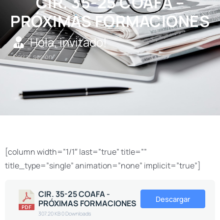
CIR. 35-25 COAFA –
PRÓXIMAS FORMACIONES
Hola, invitado!
Cerrar sesión
[column width=”1/1″ last=”true” title=””
title_type=”single” animation=”none” implicit=”true”]
CIR. 35-25 COAFA -
Descargar
PRÓXIMAS FORMACIONES
307.20 KB
0 Downloads