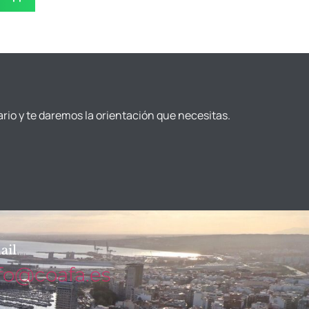
ario y te daremos la orientación que necesitas.
ail
fo@coafa.es