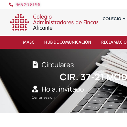
965 20 81 96
COLEGIO
MASC
HUB DE COMUNICACIÓN
RECLAMACIO
Circulares
CIR. 37-21 MO
Hola, invitado!
Cerrar sesión