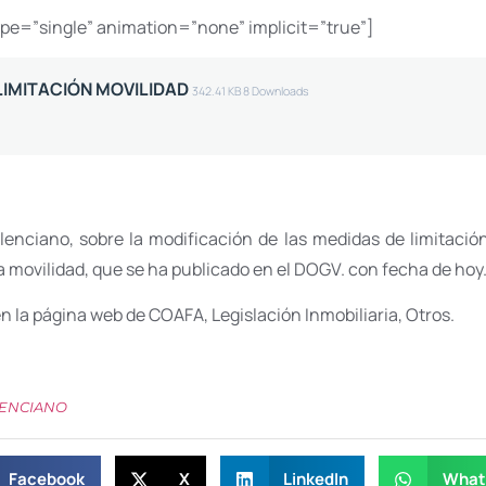
type=”single” animation=”none” implicit=”true”]
 LIMITACIÓN MOVILIDAD
342.41 KB
8 Downloads
alenciano, sobre la modificación de las medidas de limitaci
la movilidad, que se ha publicado en el DOGV. con fecha de hoy
 en la página web de COAFA, Legislación Inmobiliaria, Otros.
LENCIANO
Facebook
X
LinkedIn
What