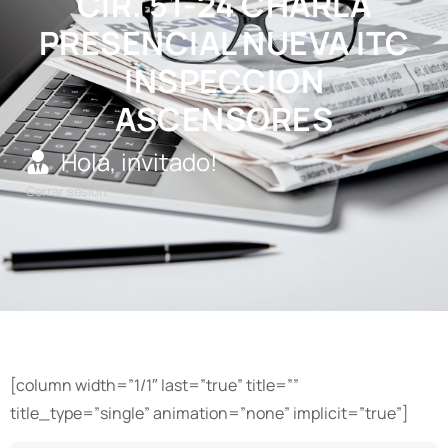
CIR. 51-24 CHARLA
PRESENCIAL NUEVA ITC
INSPECCION
ASCENSORES
Hola, invitado!
Cerrar sesión
[column width=”1/1″ last=”true” title=””
title_type=”single” animation=”none” implicit=”true”]