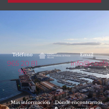
Teléfono
Email
965 20 81
info@coafa
96
Más información
Dónde encontrarnos
Aviso Legal y