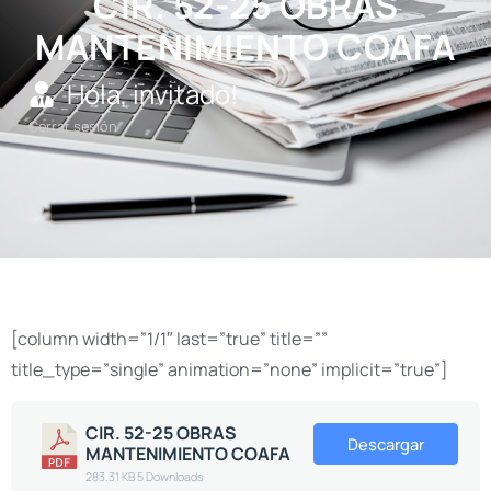
CIR. 52-25 OBRAS
MANTENIMIENTO COAFA
Hola, invitado!
Cerrar sesión
[column width=”1/1″ last=”true” title=””
title_type=”single” animation=”none” implicit=”true”]
CIR. 52-25 OBRAS
Descargar
MANTENIMIENTO COAFA
283.31 KB
5 Downloads