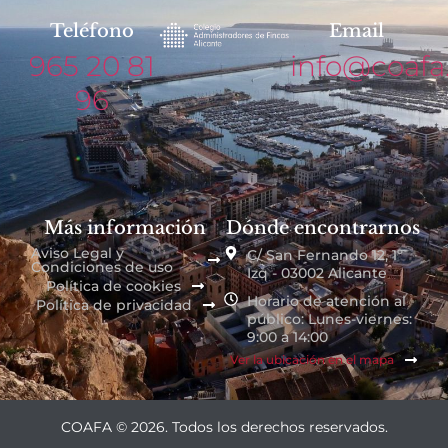
Teléfono
Email
965 20 81
info@coafa
96
Más información
Dónde encontrarnos
Aviso Legal y
C/ San Fernando 12, 1º
Condiciones de uso
Izq - 03002 Alicante
Política de cookies
Horario de atención al
Política de privacidad
público: Lunes-viernes:
9:00 a 14:00
Ver la ubicación en el mapa
COAFA © 2026. Todos los derechos reservados.