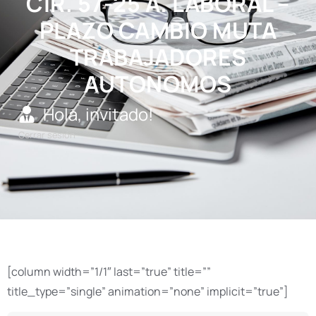
CIR. 57-25 A. LABORAL –
PLAZO CAMBIO MUTA
TRABAJADORES
AUTONOMOS
Hola, invitado!
Cerrar sesión
[column width=”1/1″ last=”true” title=””
title_type=”single” animation=”none” implicit=”true”]