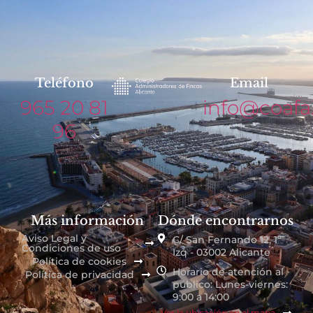
Teléfono
Email
965 20 81
info@coafa
96
Más información
Dónde encontrarnos
Aviso Legal y
C/ San Fernando 12, 1º
Condiciones de uso
Izq - 03002 Alicante
Política de cookies
Horario de atención al
Política de privacidad
público: Lunes-viernes:
9:00 a 14:00
Ver la ubicación en el mapa