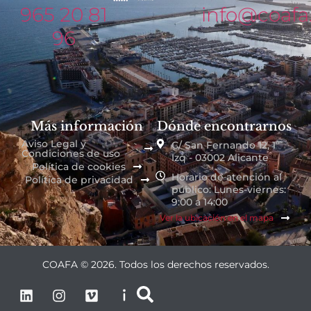
965 20 81
info@coafa
96
Más información
Dónde encontrarnos
Aviso Legal y
C/ San Fernando 12, 1º
Condiciones de uso
Izq - 03002 Alicante
Política de cookies
Horario de atención al
Política de privacidad
público: Lunes-viernes:
9:00 a 14:00
Ver la ubicación en el mapa
COAFA © 2026. Todos los derechos reservados.