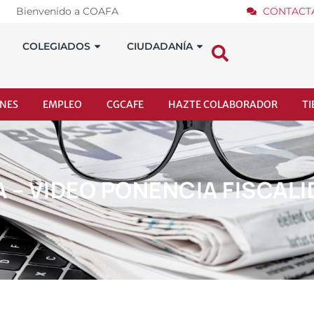
Bienvenido a COAFA
CONTACT
COLEGIADOS
CIUDADANÍA
NES
EMPLEO
CGCAFE
HAZTE COLABORADOR
T
A – VIDEO PONENCIA FISCAL