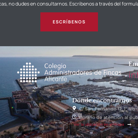
cas, no dudes en consultarnos. Escríbenos a través del formul
ESCRÍBENOS
Em
in
Dónde encontrarnos
C/ San Fernando 12, 1º Izq 
Horario de atención al públ
Ver la ubicación en el mapa