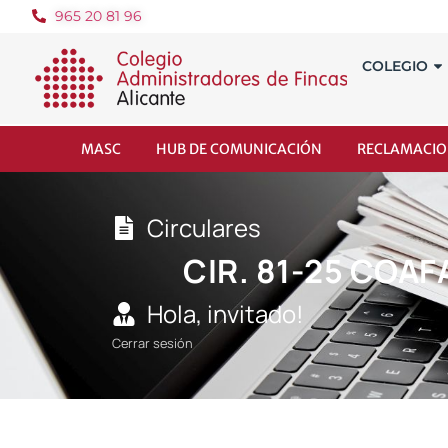
965 20 81 96
COLEGIO
MASC
HUB DE COMUNICACIÓN
RECLAMACIO
Circulares
CIR. 81-25 COAF
Hola, invitado!
Cerrar sesión