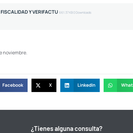
A FISCALIDAD Y VERIFACTU
661.37 KB
0 Downloads
de noviembre.
Facebook
X
LinkedIn
What
¿Tienes alguna consulta?