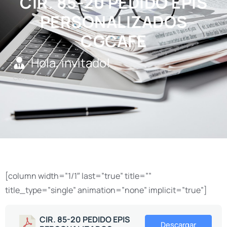
CIR. 85-20 PEDIDO EPIS
PERSONALIZADOS
CGCAFE
Hola, invitado!
Cerrar sesión
[column width=”1/1″ last=”true” title=””
title_type=”single” animation=”none” implicit=”true”]
CIR. 85-20 PEDIDO EPIS
Descargar