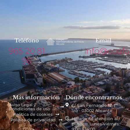
Teléfono
Email
965 20 81
info@coafa
96
Más información
Dónde encontrarnos
Aviso Legal y
C/ San Fernando 12, 1º
Condiciones de uso
Izq - 03002 Alicante
Política de cookies
Horario de atención al
Política de privacidad
público: Lunes-viernes:
9:00 a 14:00