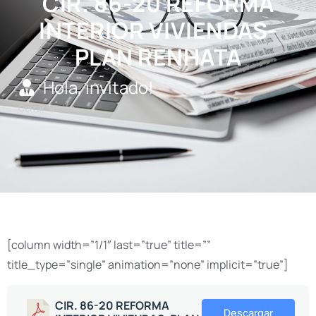
CIR. 86-20 REFORMA
INTERIOR VIVIENDAS-
PLAN RENHATA
Hola, invitado!
Cerrar sesión
[column width=”1/1″ last=”true” title=””
title_type=”single” animation=”none” implicit=”true”]
CIR. 86-20 REFORMA
Descargar