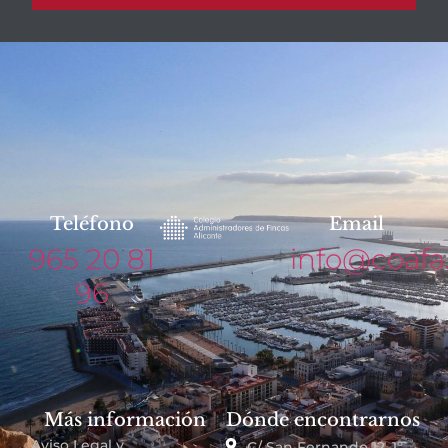
Teléfono
Email
965 20 81
info@coafa
96
Más información
Dónde encontrarnos
Aviso Legal y
C/ San Fernando 12, 1º