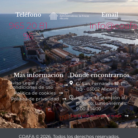
Teléfono
Email
965 20 81
info@coafa
96
Más información
Dónde encontrarnos
Aviso Legal y
C/ San Fernando 12, 1º
Condiciones de uso
Izq - 03002 Alicante
Política de cookies
Horario de atención al
Política de privacidad
público: Lunes-viernes:
9:00 a 14:00
Ver la ubicación en el mapa
COAFA © 2026. Todos los derechos reservados.