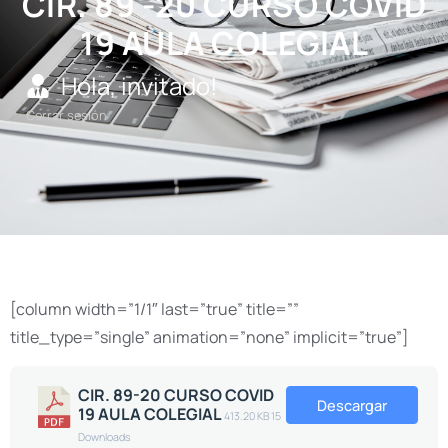
CIR. 89 -20 CURSO COVID
19 AULA COLEGIAL
Hola, invitado!
Cerrar sesión
[column width=”1/1″ last=”true” title=””
title_type=”single” animation=”none” implicit=”true”]
CIR. 89-20 CURSO COVID
Descargar
19 AULA COLEGIAL
413.20 KB
15
Downloads