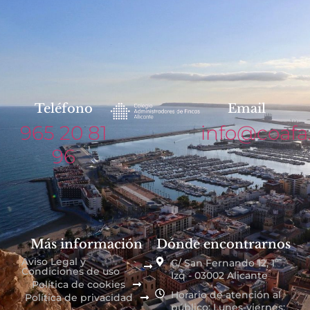
Teléfono
Email
965 20 81
info@coafa
96
Más información
Dónde encontrarnos
Aviso Legal y
C/ San Fernando 12, 1º
Condiciones de uso
Izq - 03002 Alicante
Política de cookies
Horario de atención al
Política de privacidad
público: Lunes-viernes: