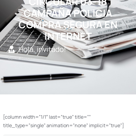
CIRCULAR 03-18
CAMPAÑA POLICIA
COMPRA SEGURA EN
INTERNET
Hola, invitado!
Cerrar sesión
[column width=”1/1″ last=”true” title=””
title_type=”single” animation=”none” implicit=”true”]