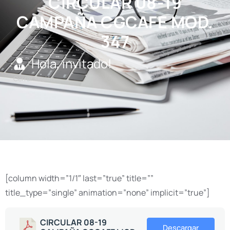
CIRCULAR 08-19
CAMPAÑA CGCAFE MOD.
347
Hola, invitado!
Cerrar sesión
[column width=”1/1″ last=”true” title=””
title_type=”single” animation=”none” implicit=”true”]
CIRCULAR 08-19
Descargar