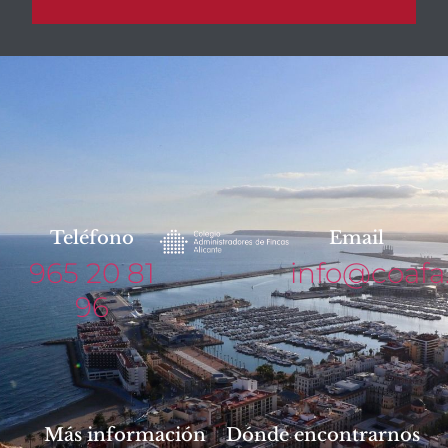
Teléfono
Email
965 20 81
info@coafa
96
Más información
Dónde encontrarnos