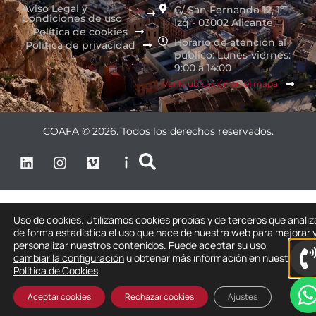
Aviso Legal y
C/ San Fernando 12, 1º
Condiciones de uso
Izq - 03002 Alicante
Política de cookies
Horario de atención al
Política de privacidad
público: Lunes-viernes:
9:00 a 14:00
Ver la ubicación en el mapa
COAFA © 2026. Todos los derechos reservados.
Uso de cookies. Utilizamos cookies propias y de terceros que anali
de forma estadística el uso que hace de nuestra web para mejorar 
personalizar nuestros contenidos. Puede aceptar su uso,
cambiar la configuración
u obtener más información en nuestra
Política de Cookies
Aceptar cookies
Rechazar cookies
Ajustes