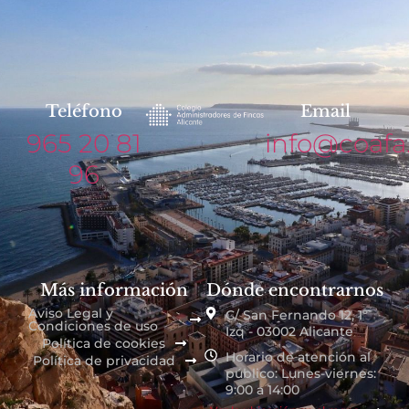
Teléfono
Email
965 20 81
info@coafa
96
Más información
Dónde encontrarnos
Aviso Legal y
C/ San Fernando 12, 1º
Condiciones de uso
Izq - 03002 Alicante
Política de cookies
Horario de atención al
Política de privacidad
público: Lunes-viernes:
9:00 a 14:00