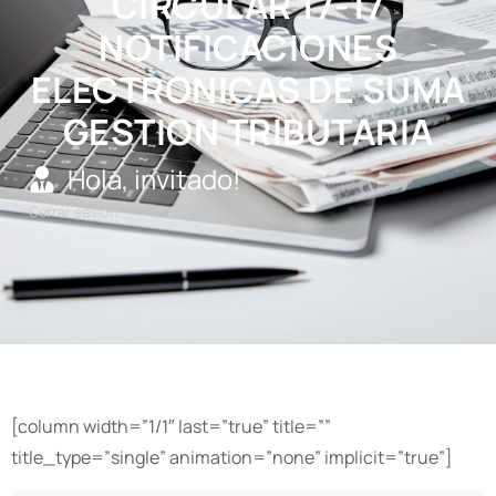
CIRCULAR 17-17
NOTIFICACIONES
ELECTRONICAS DE SUMA
GESTION TRIBUTARIA
Hola, invitado!
Cerrar sesión
[column width=”1/1″ last=”true” title=””
title_type=”single” animation=”none” implicit=”true”]