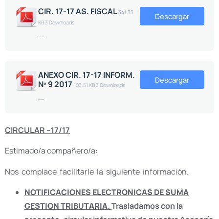
CIR. 17-17 AS. FISCAL
341.33
Descargar
KB
3 Downloads
...
ANEXO CIR. 17-17 INFORM.
Descargar
Nº 9 2017
103.51 KB
3 Downloads
...
CIRCULAR –17/17
Estimado/a compañero/a:
Nos complace facilitarle la siguiente información.
NOTIFICACIONES ELECTRONICAS DE SUMA
GESTION TRIBUTARIA.
Trasladamos con la