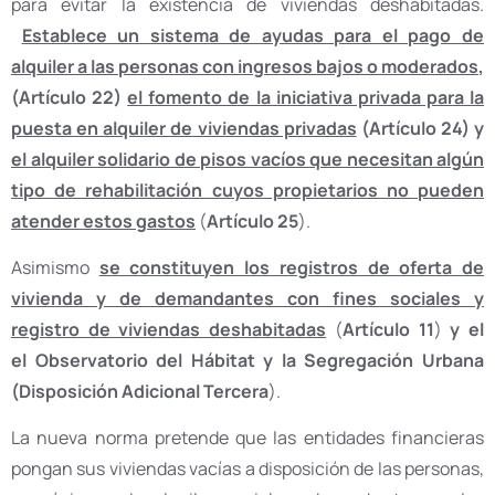
para evitar la existencia de viviendas deshabitadas.
Establece un sistema de ayudas para el pago de
alquiler a las personas con ingresos bajos o moderados
,
(Artículo 22)
el fomento de la iniciativa privada para la
puesta en alquiler de viviendas privadas
(Artículo 24) y
el alquiler solidario de pisos vacíos que necesitan algún
tipo de rehabilitación cuyos propietarios no pueden
atender estos gastos
(
Artículo 25
).
Asimismo
se constituyen los registros de oferta de
vivienda y de demandantes con fines sociales y
registro de viviendas deshabitadas
(
Artículo 11
)
y
el
el Observatorio del Hábitat y la Segregación Urbana
(Disposición Adicional Tercera
).
La nueva norma pretende que las entidades financieras
pongan sus viviendas vacías a disposición de las personas,