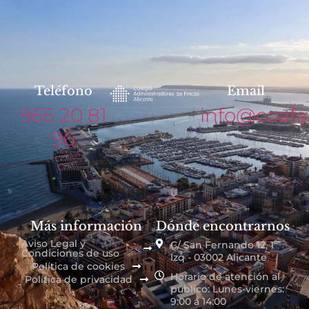
Teléfono
Email
965 20 81
info@coafa
96
Más información
Dónde encontrarnos
Aviso Legal y
C/ San Fernando 12, 1º
Condiciones de uso
Izq - 03002 Alicante
Política de cookies
Horario de atención al
Política de privacidad
público: Lunes-viernes:
9:00 a 14:00