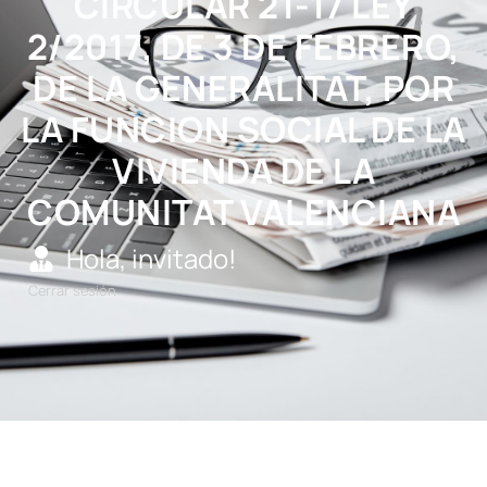
CIRCULAR 21-17 LEY
2/2017, DE 3 DE FEBRERO,
DE LA GENERALITAT, POR
LA FUNCION SOCIAL DE LA
VIVIENDA DE LA
COMUNITAT VALENCIANA
Hola, invitado!
Cerrar sesión