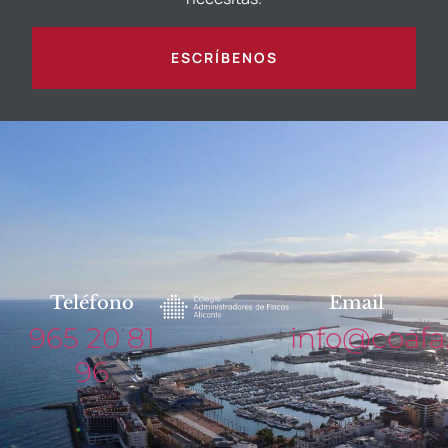
ESCRÍBENOS
Teléfono
Email
965 20 81
info@coafa
96