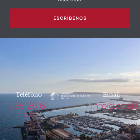
ESCRÍBENOS
Teléfono
Email
965 20 81
info@coafa
96