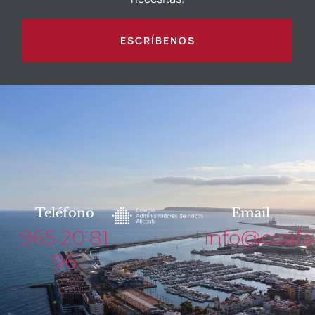
ESCRÍBENOS
Teléfono
Email
965 20 81
info@coafa
96