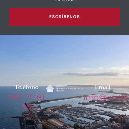
ESCRÍBENOS
Teléfono
Email
965 20 81
info@coafa
96