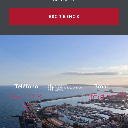
ESCRÍBENOS
Teléfono
Email
965 20 81
info@coafa
96