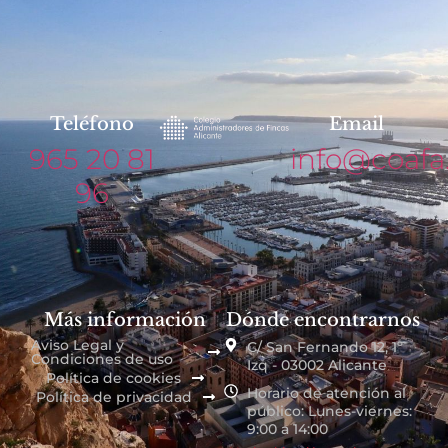
Teléfono
Email
965 20 81
info@coafa
96
Más información
Dónde encontrarnos
Aviso Legal y
C/ San Fernando 12, 1º
Condiciones de uso
Izq - 03002 Alicante
Política de cookies
Horario de atención al
Política de privacidad
público: Lunes-viernes:
9:00 a 14:00