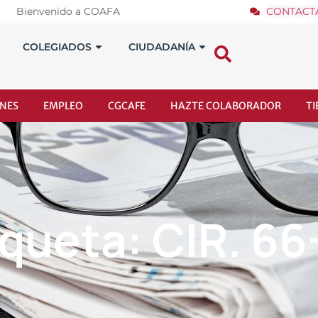
Bienvenido a COAFA
CONTACT
COLEGIADOS
CIUDADANÍA
NES
EMPLEO
CGCAFE
HAZTE COLABORADOR
T
iqueta: CIR. 66