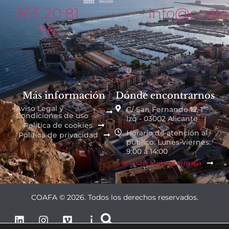
965 20 81
info@coafa
96
Más información
Dónde encontrarnos
Aviso Legal y
C/ San Fernando 12, 1º
Condiciones de uso
Izq - 03002 Alicante
Política de cookies
Horario de atención al
Política de privacidad
público: Lunes-viernes:
9:00 a 14:00
Ver la ubicación en el mapa
COAFA © 2026. Todos los derechos reservados.