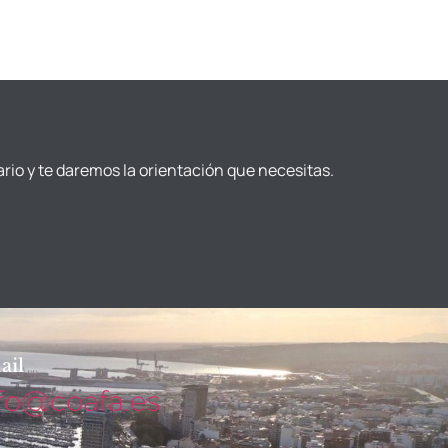
ario y te daremos la orientación que necesitas.
ail
fo@coafa.es