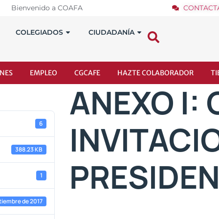
Bienvenido a COAFA
CONTACT
COLEGIADOS
CIUDADANÍA
NES
EMPLEO
CGCAFE
HAZTE COLABORADOR
T
ANEXO I:
INVITACI
6
388.23 KB
PRESIDE
1
tiembre de 2017