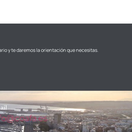
ario y te daremos la orientación que necesitas.
ail
fo@coafa.es