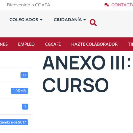
Bienvenido a COAFA
CONTACT
COLEGIADOS
CIUDADANÍA
NES
EMPLEO
CGCAFE
HAZTE COLABORADOR
T
ANEXO III
CURSO
11
1.03 MB
1
tiembre de 2017