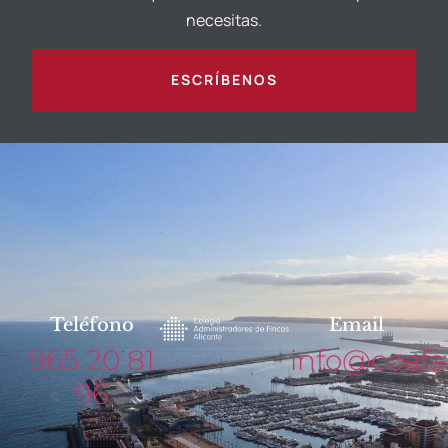
necesitas.
ESCRÍBENOS
Teléfono
Email
965 20 81
info@coafa
96