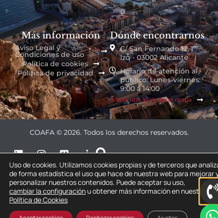
Más información
Dónde encontrarnos
Aviso Legal y
C/ San Fernando 12, 1º
Condiciones de uso
Izq - 03002 Alicante
Política de cookies
Horario de atención al
Política de privacidad
público: Lunes-viernes:
9:00 a 14:00
Ver la ubicación en el mapa
COAFA © 2026. Todos los derechos reservados.
Uso de cookies. Utilizamos cookies propias y de terceros que anali
de forma estadística el uso que hace de nuestra web para mejorar 
personalizar nuestros contenidos. Puede aceptar su uso,
cambiar la configuración
u obtener más información en nuestra
Política de Cookies
Aceptar cookies
Rechazar cookies
Ajustes