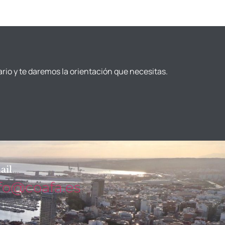
ario y te daremos la orientación que necesitas.
ail
fo@coafa.es