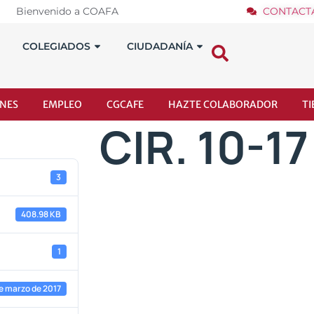
Bienvenido a COAFA
CONTACT
COLEGIADOS
CIUDADANÍA
NES
EMPLEO
CGCAFE
HAZTE COLABORADOR
T
CIR. 10-17
3
408.98 KB
1
e marzo de 2017